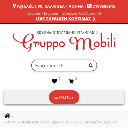
Αχιλλέως 90, ΚΑΛΛΙΘΕΑ - ΑΘΗΝΑ
·
2109586615
Σύνδεση / Εγγραφή
Σύγκριση Προϊόντων (0)
LIVE ΣΧΕΔΙΑΣΗ ΚΟΥΖΙΝΑΣ ❯
0
0
ΜΕΝΟΥ
Schock Cristalite ManD 200 Superwhite (116x51) Νεροχύτης Γρανίτη