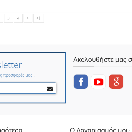
3
4
>
>|
Ακολουθήστε μας σ
etter
ες προσφορές μας !!
σσότερα
Ο Λογαριασμός μου