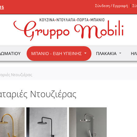
Σύνδεση / Εγγραφή
Σύ
15
ΔΩΜΑΤΊΟΥ
ΜΠΆΝΙΟ - ΕΊΔΗ ΥΓΙΕΙΝΉΣ
ΠΛΑΚΆΚΙΑ
ΗΛ
αριές Ντουζιέρας
ταριές Ντουζιέρας