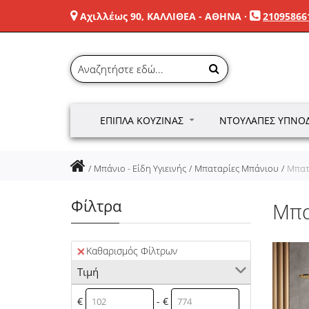
Αχιλλέως 90, ΚΑΛΛΙΘΕΑ - ΑΘΗΝΑ
·
21095866
ΈΠΙΠΛΑ ΚΟΥΖΊΝΑΣ
ΝΤΟΥΛΆΠΕΣ ΥΠΝΟ
Μπάνιο - Είδη Υγιεινής
Μπαταρίες Μπάνιου
Μπατ
Φίλτρα
Μπα
Καθαρισμός Φίλτρων
Τιμή
€
- €