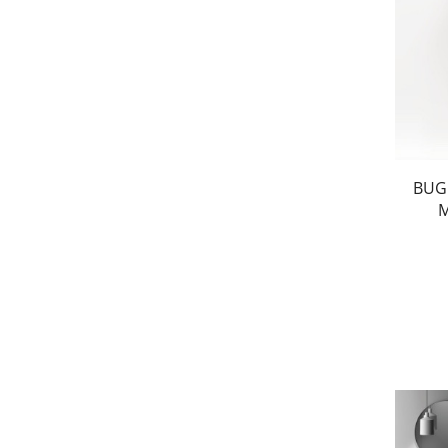
BUG
Μ