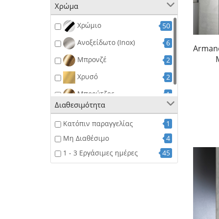
Χρώμα
Ρετρό Στυλ
4
Χωρίς Κολώνα
15
Χρώμιο
50
Ανοξείδωτο (Inox)
6
Armand
Μπρονζέ
2
Χρυσό
2
Μπρούτζος
1
Διαθεσιμότητα
Κατόπιν παραγγελίας
1
Μη Διαθέσιμο
4
1 - 3 Εργάσιμες ημέρες
45