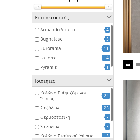
Κατασκευαστής
Armando Vicario
4
Bugnatese
3
Eurorama
11
La torre
14
Pyramis
1
Teka
17
Ιδιότητες
Κολώνα Ρυθμιζόμενου
22
Ύψους
2 εξόδων
26
Θερμοστατική
7
3 εξόδων
5
Κολώνα Σταθερού Ύψους
13