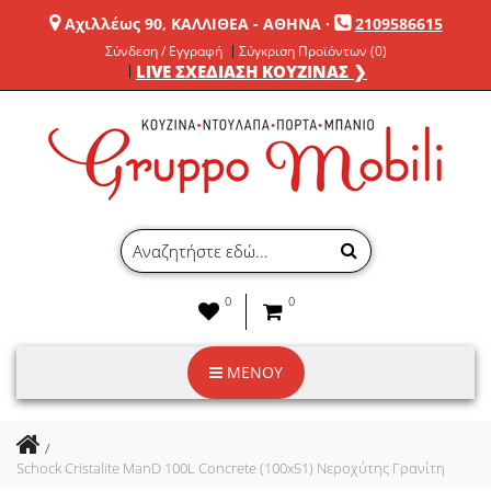
Αχιλλέως 90, ΚΑΛΛΙΘΕΑ - ΑΘΗΝΑ
·
2109586615
Σύνδεση / Εγγραφή
Σύγκριση Προϊόντων (0)
LIVE ΣΧΕΔΙΑΣΗ ΚΟΥΖΙΝΑΣ ❯
0
0
ΜΕΝΟΥ
Schock Cristalite ManD 100L Concrete (100x51) Νεροχύτης Γρανίτη