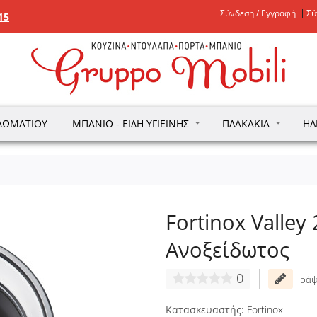
Σύνδεση / Εγγραφή
Σύ
15
ΔΩΜΑΤΊΟΥ
ΜΠΆΝΙΟ - ΕΊΔΗ ΥΓΙΕΙΝΉΣ
ΠΛΑΚΆΚΙΑ
ΗΛ
Fortinox Valle
Ανοξείδωτος
0
Γράψ
Κατασκευαστής:
Fortinox