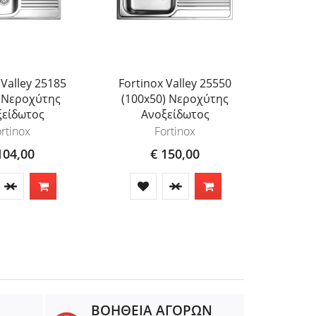
 Valley 25185
Fortinox Valley 25550
Fortin
) Νεροχύτης
(100x50) Νεροχύτης
(52,5x
ξείδωτος
Ανοξείδωτος
Α
Υπ
rtinox
Fortinox
104,00
€ 150,00
ΒΟΗΘΕΙΑ ΑΓΟΡΩΝ