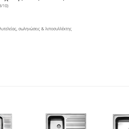
8/10)
υτελείας, σωληνώσεις & λιποσυλλέκτης