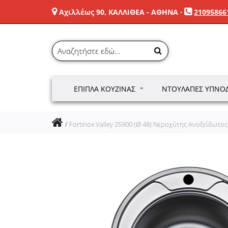
Αχιλλέως 90, ΚΑΛΛΙΘΕΑ - ΑΘΗΝΑ
·
21095866
ΈΠΙΠΛΑ ΚΟΥΖΊΝΑΣ
ΝΤΟΥΛΆΠΕΣ ΥΠΝΟ
Fortinox Valley 25900 (Ø 48) Νεροχύτης Ανοξείδωτος