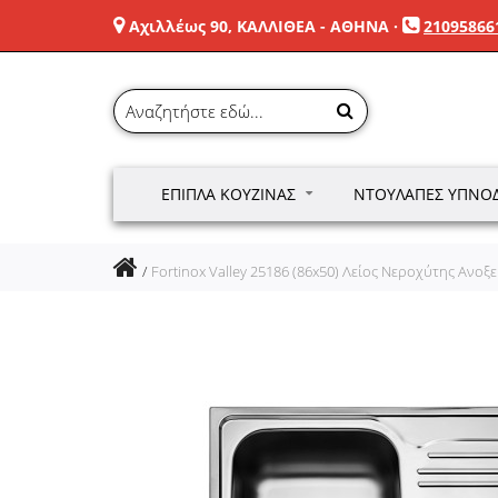
Αχιλλέως 90, ΚΑΛΛΙΘΕΑ - ΑΘΗΝΑ
·
21095866
ΈΠΙΠΛΑ ΚΟΥΖΊΝΑΣ
ΝΤΟΥΛΆΠΕΣ ΥΠΝΟ
Fortinox Valley 25186 (86x50) Λείος Νεροχύτης Ανοξ