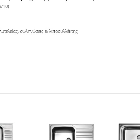
8/10)
υτελείας, σωληνώσεις & λιποσυλλέκτης