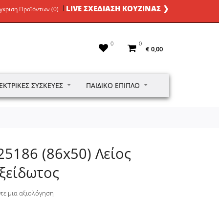
LIVE ΣΧΕΔΙΑΣΗ ΚΟΥΖΙΝΑΣ ❯
γκριση Προϊόντων (0)
0
0
€ 0,00
ΕΚΤΡΙΚΈΣ ΣΥΣΚΕΥΈΣ
ΠΑΙΔΙΚΌ ΈΠΙΠΛΟ
 25186 (86x50) Λείος
ξείδωτος
τε μια αξιολόγηση