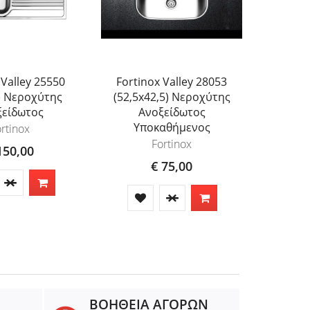
 Valley 25550
Fortinox Valley 28053
Fortino
) Νεροχύτης
(52,5x42,5) Νεροχύτης
43,
ξείδωτος
Ανοξείδωτος
Α
Υποκαθήμενος
Υπ
rtinox
Fortinox
150,00
€ 75,00
ΒΟΗΘΕΙΑ ΑΓΟΡΩΝ