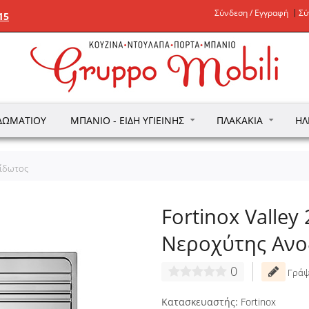
Σύνδεση / Εγγραφή
Σύ
15
ΔΩΜΑΤΊΟΥ
ΜΠΆΝΙΟ - ΕΊΔΗ ΥΓΙΕΙΝΉΣ
ΠΛΑΚΆΚΙΑ
ΗΛ
είδωτος
Fortinox Valley
Νεροχύτης Ανο
0
Γράψ
Κατασκευαστής:
Fortinox