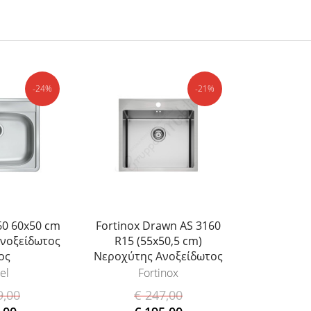
-24%
-21%
060 60x50 cm
Fortinox Drawn AS 3160
νοξείδωτος
R15 (55x50,5 cm)
ος
Νεροχύτης Ανοξείδωτος
el
Fortinox
9,00
€ 247,00