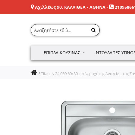
Αχιλλέως 90, ΚΑΛΛΙΘΕΑ - ΑΘΗΝΑ
·
21095866
ΈΠΙΠΛΑ ΚΟΥΖΊΝΑΣ
ΝΤΟΥΛΆΠΕΣ ΥΠΝΟ
Titan IN 24.060 60x50 cm Νεροχύτης Ανοξείδωτος Σα