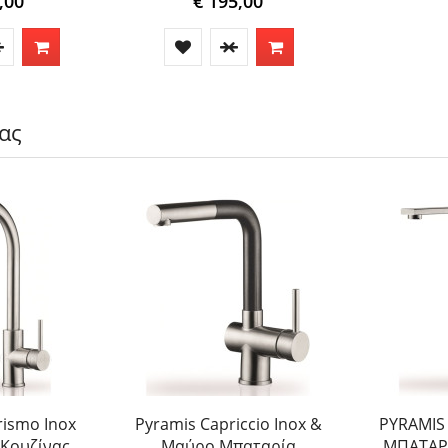
,00
€ 195,00
ας
rismo Inox
Pyramis Capriccio Inox &
PYRAMIS 
Κουζίνας
Μαύρο Μπαταρία
ΜΠΑΤΑΡ