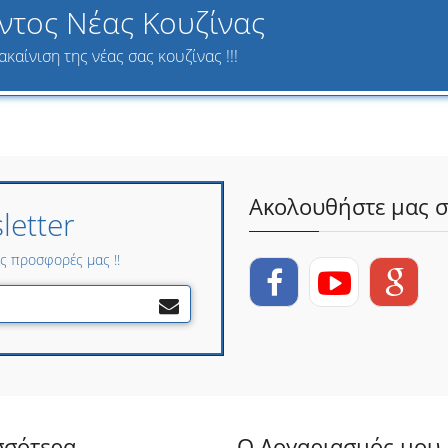
ντος Νέας Κουζίνας
καίνιση της νέας σας κουζίνας !!!
Ακολουθήστε μας σ
etter
ες προσφορές μας !!
σσότερα
Ο Λογαριασμός μου