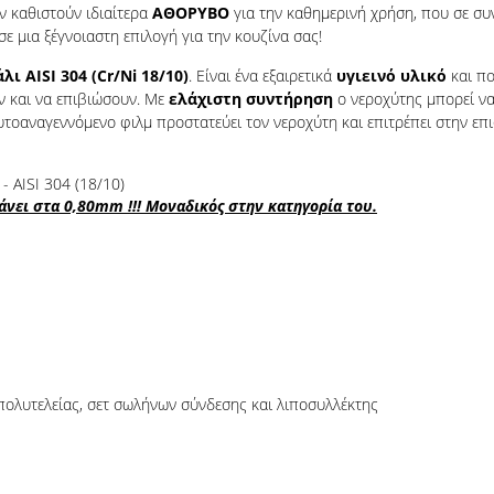
ν καθιστούν ιδιαίτερα
ΑΘΟΡΥΒΟ
για την καθημερινή χρήση, που σε σ
ε μια ξέγνοιαστη επιλογή για την κουζίνα σας!
 AISI 304 (Cr/Ni 18/10)
. Είναι ένα εξαιρετικά
υγιεινό υλικό
και π
ν και να επιβιώσουν. Με
ελάχιστη συντήρηση
ο νεροχύτης μπορεί να
αυτοαναγεννόμενο φιλμ προστατεύει τον νεροχύτη και επιτρέπει στην επ
- AISI 304 (18/10)
ει στα 0,80mm !!! Μοναδικός στην κατηγορία του.
πολυτελείας, σετ σωλήνων σύνδεσης και λιποσυλλέκτης