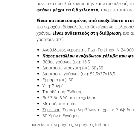
μονωτικά που βρίσκονται στην κάτω του πλευρά, το
φτάνει μέχρι τα 0,8 χιλιοστά,
τον μετατρέπουν σ
Είναι κατασκευασμένος από ανοξείδωτο ατσάλι
του νεροχύτη δυσκολεύει τα βακτήρια να φωλιάσου
χρόνου.
Είναι ανθεκτικός στη διάβρωση
, ένα 
γρατσουνιστεί.
Ανοξείδωτος νεροχύτης Titan Fort.Inox IN 24.060 
Πάχος μετάλλου ανοξείδωτου χάλυβα που φτάν
Βάθος γούρνας (εκ.): 18,5
Διαστάσεις νεροχύτη (εκ.): 60χ50
Διαστάσεις γούρνας (εκ.): 51,5x37x18,5
Ερμάριο (εκ.): 60
Υφή: Σαγρέ
Τοποθέτηση: Ένθετος
Βαλβίδα 3 ½” με υπερχείλιση
Με οπή μπαταρίας
Σημείωση
: Συμπεριλαμβάνονται χρωμέ βαλβίδα 
30 Χρόνια Εγγύηση
ανοξείδωτοι νεροχύτες
,
νεροχύτες fortinox