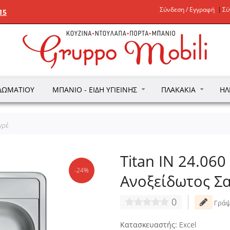
Σύνδεση / Εγγραφή
Σύ
15
ΔΩΜΑΤΊΟΥ
ΜΠΆΝΙΟ - ΕΊΔΗ ΥΓΙΕΙΝΉΣ
ΠΛΑΚΆΚΙΑ
ΗΛ
γρέ
Titan IN 24.06
-24%
Ανοξείδωτος Σ
0
Γράψ
Κατασκευαστής:
Excel