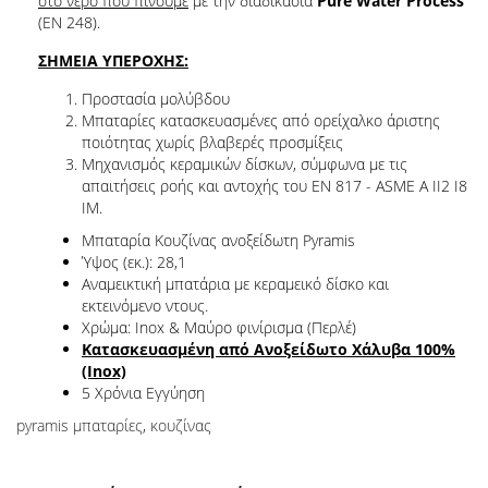
στο νερό που πίνουμε
με την διαδικασία
Pure Water Process
(EN 248).
ΣΗΜΕΙΑ ΥΠΕΡΟΧΗΣ:
Προστασία μολύβδου
Μπαταρίες κατασκευασμένες από ορείχαλκο άριστης
ποιότητας χωρίς βλαβερές προσμίξεις
Μηχανισμός κεραμικών δίσκων, σύμφωνα με τις
απαιτήσεις ροής και αντοχής του EN 817 - ASME A II2 I8
IM.
Μπαταρία Κουζίνας ανοξείδωτη Pyramis
Ύψος (εκ.): 28,1
Αναμεικτική μπατάρια με κεραμεικό δίσκο και
εκτεινόμενο ντους.
Χρώμα: Inox & Μαύρο φινίρισμα (Περλέ)
Κατασκευασμένη από Ανοξείδωτο Χάλυβα 100%
(Inox)
5 Χρόνια Εγγύηση
pyramis μπαταρίες
,
κουζίνας