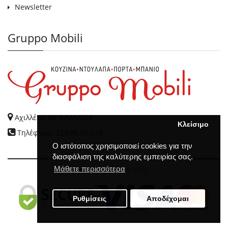
Newsletter
Gruppo Mobili
Αχιλλέως 90, ΚΑΛΛΙΘΕΑ
Κλείσιμο
Τηλέφωνο: 210.95.86.615
Ο ιστότοπος χρησιμοποιεί cookies για την
διασφάλιση της καλύτερης εμπειρίας σας.
Μάθετε περισσότερα
GRUPPO MOBILI
© 2026
Ρυθμίσεις
Αποδέχομαι