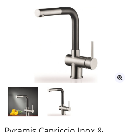
Pyramis Capriccio Inox &