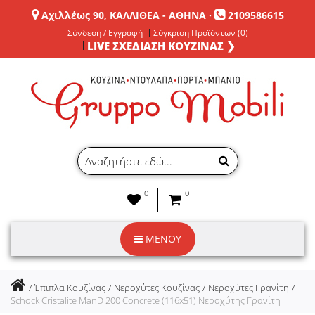
Αχιλλέως 90, ΚΑΛΛΙΘΕΑ - ΑΘΗΝΑ
·
2109586615
Σύνδεση / Εγγραφή
Σύγκριση Προϊόντων (0)
LIVE ΣΧΕΔΙΑΣΗ ΚΟΥΖΙΝΑΣ ❯
0
0
ΜΕΝΟΥ
Έπιπλα Κουζίνας
Νεροχύτες Κουζίνας
Νεροχύτες Γρανίτη
Schock Cristalite ManD 200 Concrete (116x51) Νεροχύτης Γρανίτη