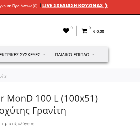
LIVE ΣΧΕΔΙΑΣΗ ΚΟΥΖΙΝΑΣ ❯
γκριση Προϊόντων (0)
0
0
€ 0,00
ΕΚΤΡΙΚΈΣ ΣΥΣΚΕΥΈΣ
ΠΑΙΔΙΚΌ ΈΠΙΠΛΟ
νίτη
ur MonD 100 L (100x51)
ροχύτης Γρανίτη
τε μια αξιολόγηση