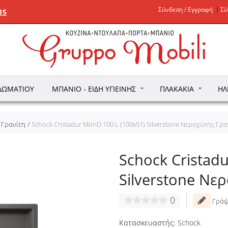
Σύνδεση / Εγγραφή
Σύ
15
ΔΩΜΑΤΊΟΥ
ΜΠΆΝΙΟ - ΕΊΔΗ ΥΓΙΕΙΝΉΣ
ΠΛΑΚΆΚΙΑ
ΗΛ
 Γρανίτη
Schock Cristadur MonD 100 L (100x51) Silverstone Νεροχύτης Γρα
Schock Cristad
Silverstone Νε
0
Γράψ
Κατασκευαστής:
Schock