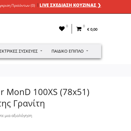
LIVE ΣΧΕΔΙΑΣΗ ΚΟΥΖΙΝΑΣ ❯
γκριση Προϊόντων (0)
0
0
€ 0,00
ΕΚΤΡΙΚΈΣ ΣΥΣΚΕΥΈΣ
ΠΑΙΔΙΚΌ ΈΠΙΠΛΟ
ur MonD 100XS (78x51)
της Γρανίτη
τε μια αξιολόγηση