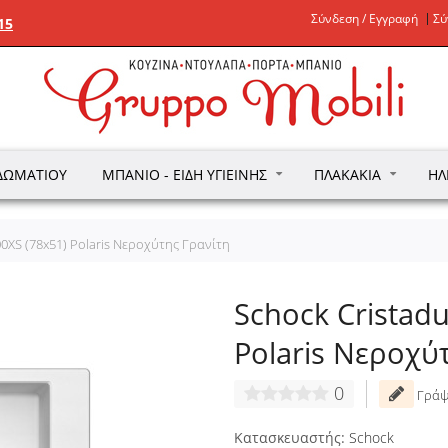
Σύνδεση / Εγγραφή
Σύ
15
ΔΩΜΑΤΊΟΥ
ΜΠΆΝΙΟ - ΕΊΔΗ ΥΓΙΕΙΝΉΣ
ΠΛΑΚΆΚΙΑ
ΗΛ
0XS (78x51) Polaris Νεροχύτης Γρανίτη
Schock Cristad
Polaris Νεροχύ
0
Γράψ
Κατασκευαστής:
Schock