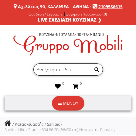
Αχιλλέως 90, ΚΑΛΛΙΘΕΑ - ΑΘΗΝΑ
·
2109586615
Σύνδεση / Εγγραφή
Σύγκριση Προϊόντων (0)
LIVE ΣΧΕΔΙΑΣΗ ΚΟΥΖΙΝΑΣ ❯
0
0
ΜΕΝΟΥ
Κατασκευαστής
Sanitec
Sanitec Ultra Granite 804 86 2B (86x50 cm) Νεροχύτης Γρανίτη