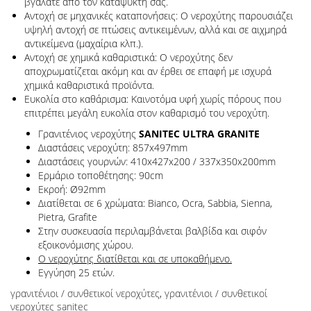
βγάλατε από τον καταψύκτη σας.
Αντοχή σε μηχανικές καταπονήσεις: Ο νεροχύτης παρουσιάζει
υψηλή αντοχή σε πτώσεις αντικειμένων, αλλά και σε αιχμηρά
αντικείμενα (μαχαίρια κλπ.).
Αντοχή σε χημικά καθαριστικά: Ο νεροχύτης δεν
αποχρωματίζεται ακόμη και αν έρθει σε επαφή με ισχυρά
χημικά καθαριστικά προϊόντα.
Ευκολία στο καθάρισμα: Καινοτόμα υφή χωρίς πόρους που
επιτρέπει μεγάλη ευκολία στον καθαρισμό του νεροχύτη.
Γρανιτένιος νεροχύτης
SANITEC ULTRA GRANITE
Διαστάσεις νεροχύτη: 857x497mm
Διαστάσεις γουρνών: 410x427x200 / 337x350x200mm
Ερμάριο τοποθέτησης: 90cm
Εκροή: Ø92mm
Διατίθεται σε 6 χρώματα: Bianco, Ocra, Sabbia, Sienna,
Pietra, Grafite
Στην συσκευασία περιλαμβάνεται βαλβίδα και σιφόν
εξοικονόμισης χώρου.
Ο νεροχύτης διατίθεται και σε υποκαθήμενο.
Εγγύηση 25 ετών.
γρανιτένιοι / συνθετικοί νεροχύτες
,
γρανιτένιοι / συνθετικοί
νεροχύτες sanitec