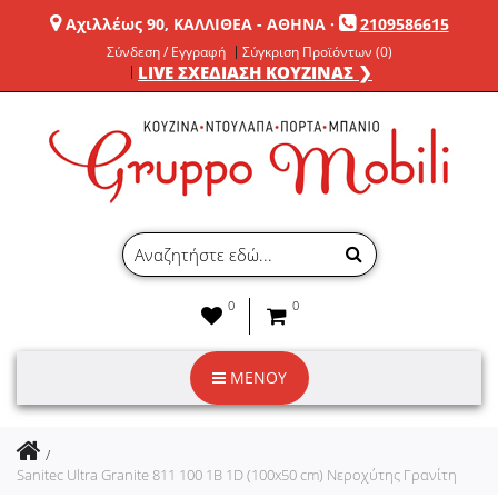
Αχιλλέως 90, ΚΑΛΛΙΘΕΑ - ΑΘΗΝΑ
·
2109586615
Σύνδεση / Εγγραφή
Σύγκριση Προϊόντων (0)
LIVE ΣΧΕΔΙΑΣΗ ΚΟΥΖΙΝΑΣ ❯
0
0
ΜΕΝΟΥ
Sanitec Ultra Granite 811 100 1B 1D (100x50 cm) Νεροχύτης Γρανίτη