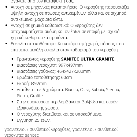
βγάλατε από τον καταψύκτη σας.
Αντοχή σε μηχανικές καταπονήσεις: Ο νεροχύτης παρουσιάζει
υψηλή αντοχή σε πτώσεις αντικειμένων, αλλά και σε αιχμηρά
αντικείμενα (μαχαίρια κλπ.).
Αντοχή σε χημικά καθαριστικά: Ο νεροχύτης δεν
αποχρωματίζεται ακόμη και αν έρθει σε επαφή με ισχυρά
χημικά καθαριστικά προϊόντα.
Ευκολία στο καθάρισμα: Καινοτόμα υφή χωρίς πόρους που
επιτρέπει μεγάλη ευκολία στον καθαρισμό του νεροχύτη.
Γρανιτένιος νεροχύτης
SANITEC ULTRA GRANITE
Διαστάσεις νεροχύτη: 997x497mm
Διαστάσεις γούρνας: 464x427x200mm
Ερμάριο τοποθέτησης: 60cm
Εκροή: Ø92mm
Διατίθεται σε 6 χρώματα: Bianco, Ocra, Sabbia, Sienna,
Pietra, Grafite
Στην συσκευασία περιλαμβάνεται βαλβίδα και σιφόν
εξοικονόμισης χώρου.
Ο νεροχύτης διατίθεται και σε υποκαθήμενο.
Εγγύηση 25 ετών.
γρανιτένιοι / συνθετικοί νεροχύτες
,
γρανιτένιοι / συνθετικοί
νεροχύτες sanitec