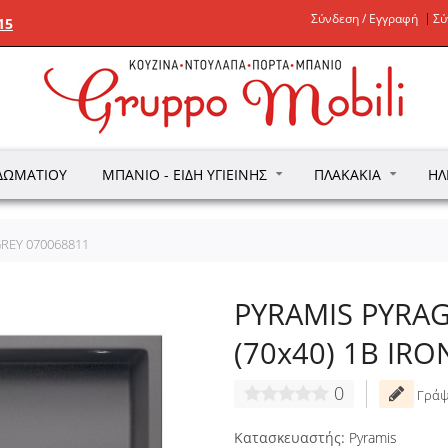
Σύνδεση / Εγγραφή
Σύ
15
ΔΩΜΑΤΊΟΥ
ΜΠΆΝΙΟ - ΕΊΔΗ ΥΓΙΕΙΝΉΣ
ΠΛΑΚΆΚΙΑ
ΗΛ
GREY 070068811
PYRAMIS PYRA
(70x40) 1B IR
0
Γράψ
Κατασκευαστής:
Pyramis