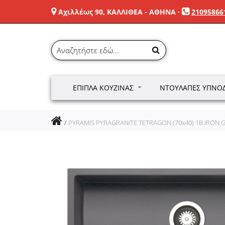
Αχιλλέως 90, ΚΑΛΛΙΘΕΑ - ΑΘΗΝΑ
·
21095866
ΈΠΙΠΛΑ ΚΟΥΖΊΝΑΣ
ΝΤΟΥΛΆΠΕΣ ΥΠΝΟ
PYRAMIS PYRAGRANITE TETRAGON (70x40) 1B IRON 