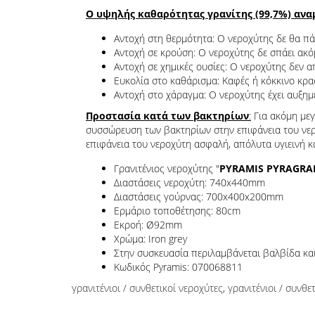
Ο υψηλής καθαρότητας γρανίτης (99,7%) αναμ
Αντοχή στη θερμότητα: Ο νεροχύτης δε θα πάθ
Αντοχή σε κρούση: Ο νεροχύτης δε σπάει ακό
Αντοχή σε χημικές ουσίες: Ο νεροχύτης δεν α
Ευκολία στο καθάρισμα: Καφές ή κόκκινο κρασ
Αντοχή στο χάραγμα: Ο νεροχύτης έχει αυξημέ
Προστασία κατά των βακτηρίων
:
Για ακόμη μεγ
συσσώρευση των βακτηρίων στην επιφάνεια του νερο
επιφάνεια του νεροχύτη ασφαλή, απόλυτα υγιεινή κ
Γρανιτένιος νεροχύτης "
PYRAMIS PYRAGRA
Διαστάσεις νεροχύτη: 740x440mm
Διαστάσεις γούρνας: 700x400x200mm
Ερμάριο τοποθέτησης: 80cm
Εκροή: Ø92mm
Χρώμα: Iron grey
Στην συσκευασία περιλαμβάνεται βαλβίδα κα
Κωδικός Pyramis: 070068811
γρανιτένιοι / συνθετικοί νεροχύτες
,
γρανιτένιοι / συνθε