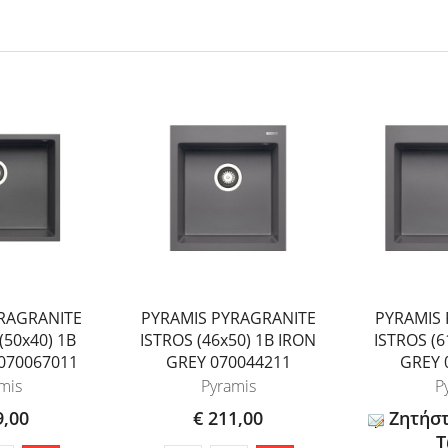
RAGRANITE
PYRAMIS PYRAGRANITE
PYRAMIS
50x40) 1B
ISTROS (46x50) 1B IRON
ISTROS (6
070067011
GREY 070044211
GREY 
mis
Pyramis
P
9,00
€ 211,00
Ζητήσ
Τ