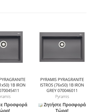
 PYRAGRANITE
PYRAMIS PYRAGRANITE
PYRAM
1x50) 1B IRON
ISTROS (76x50) 1B IRON
ALAZIA (
070045411
GREY 070046011
IRON 
yramis
Pyramis
τε Προσφορά
Ζητήστε Προσφορά
Ζητή
ώρα!
Τώρα!