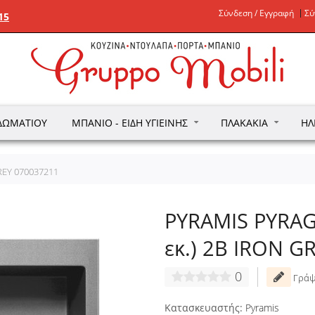
Σύνδεση / Εγγραφή
Σύ
15
ΔΩΜΑΤΊΟΥ
ΜΠΆΝΙΟ - ΕΊΔΗ ΥΓΙΕΙΝΉΣ
ΠΛΑΚΆΚΙΑ
ΗΛ
REY 070037211
PYRAMIS PYRAG
εκ.) 2B IRON G
0
Γράψ
Κατασκευαστής:
Pyramis