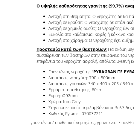
Ο υψηλής καθαρότητας γρανίτης (99,7%) αναμ
Αντοχή στη θερμότητα: Ο νεροχύτης δε θα πάθ
Αντοχή σε κρούση: Ο νεροχύτης δε σπάει ακό
Αντοχή σε χημικές ουσίες: Ο νεροχύτης δεν α
Ευκολία στο καθάρισμα: Καφές ή κόκκινο κρασ
Αντοχή στο χάραγμα: Ο νεροχύτης έχει αυξημέ
Προστασία κατά των βακτηρίων
:
Για ακόμη μεγ
συσσώρευση των βακτηρίων στην επιφάνεια του νερο
επιφάνεια του νεροχύτη ασφαλή, απόλυτα υγιεινή κ
Γρανιτένιος νεροχύτης "
PYRAGRANITE PYR
Διαστάσεις νεροχύτη: 790 x 500mm
Διαστάσεις γουρνών: 340 x 400 x 205 / 340 
Ερμάριο τοποθέτησης: 80cm
Εκροή: Ø92mm
Χρώμα: Iron Grey
Στην συσκευασία περιλαμβάνονται βαλβίδες 
Κωδικός Pyramis: 070037211
γρανιτένιοι / συνθετικοί νεροχύτες
,
γρανιτένιοι / συνθε