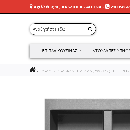
Αχιλλέως 90, ΚΑΛΛΙΘΕΑ - ΑΘΗΝΑ
·
21095866
ΈΠΙΠΛΑ ΚΟΥΖΊΝΑΣ
ΝΤΟΥΛΆΠΕΣ ΥΠΝΟ
PYRAMIS PYRAGRANITE ALAZIA (79x50 εκ.) 2B IRON G