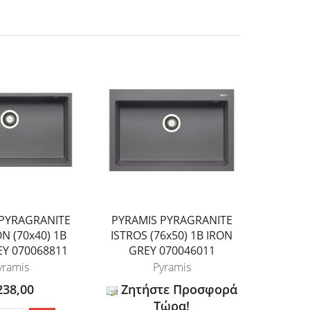
 PYRAGRANITE
PYRAMIS PYRAGRANITE
PYRAM
N (70x40) 1B
ISTROS (76x50) 1B IRON
ALAZIA 
EY 070068811
GREY 070046011
IRON 
yramis
Pyramis
238,00
Ζητήστε Προσφορά
Τώρα!