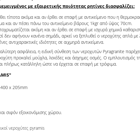
εμειγμένος με εξαιρετικής ποιότητας ρητίνες διασφαλίζει:
ει τίποτα ακόμα και αν έρθει σε επαφή με αντικείμενο που η θερμοκρα
μα και αν πέσει πάνω του αντικείμενο βάρους 1kgr από ύψος 70cm.
ποχρωματίζεται ακόμη και αν έρθει σε επαφή με ισχυρά χημικά καθαρισ
ί δεν αφήνουν κανένα σημάδι, αρκεί να ξεπλυθεί ο νεροχύτης απλά με 
νες αντιχαρακτικές ιδιότητες σε αιχμηρά αντικείμενα.
αλύτερη ασφάλεια, η ειδική σύνθεση των νεροχυτών Pyragranite παρέχε
χύτη προκαλεί μούχλα, λεκέδες και άσχημες οσμές. Ο εμπλουτισμός της
αι πλήρως κατάλληλη ώστε να έρχεται σε επαφή με τρόφιμα.
AMIS"
x 400 x 205mm
και σιφόν εξοικονόμισης χώρου.
τικοί νεροχύτες pyramis