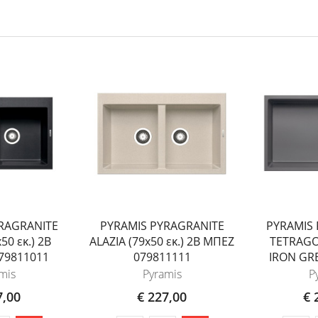
RAGRANITE
PYRAMIS PYRAGRANITE
PYRAMIS
50 εκ.) 2B
ALAZIA (79x50 εκ.) 2B ΜΠΕΖ
TETRAGO
79811011
079811111
IRON GR
mis
Pyramis
P
7,00
€ 227,00
€ 