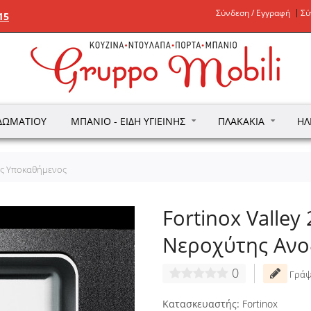
Σύνδεση / Εγγραφή
Σύ
15
ΔΩΜΑΤΊΟΥ
ΜΠΆΝΙΟ - ΕΊΔΗ ΥΓΙΕΙΝΉΣ
ΠΛΑΚΆΚΙΑ
ΗΛ
τος Υποκαθήμενος
Fortinox Valley
Νεροχύτης Ανο
0
Γράψ
Κατασκευαστής:
Fortinox