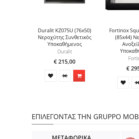
Duralit KZ075U (76x50)
Fortinox Sq
Νεροχύτης Συνθετικός
(85x44) Ν
Υποκαθήμενος
Ανοξεί
Υποκαθ
Duralit
Fort
€ 215,00
€ 29
ΕΠΙΛΕΓΟΝΤΑΣ ΤΗΝ GRUPPO MOBIL
ΜΕΤΑΦΟΡΙΚΑ