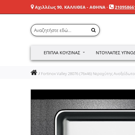
Αχιλλέως 90, ΚΑΛΛΙΘΕΑ - ΑΘΗΝΑ
·
21095866
ΈΠΙΠΛΑ ΚΟΥΖΊΝΑΣ
ΝΤΟΥΛΆΠΕΣ ΥΠΝΟ
Fortinox Valley 28076 (76x46) Νεροχύτης Ανοξείδω