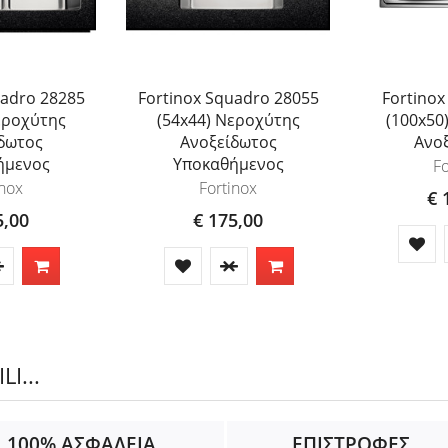
uadro 28285
Fortinox Squadro 28055
Fortinox
εροχύτης
(54x44) Νεροχύτης
(100x50
δωτος
Ανοξείδωτος
Ανο
ήμενος
Υποκαθήμενος
Fo
inox
Fortinox
€ 
5,00
€ 175,00
I...
100% ΑΣΦΑΛΕΙΑ
ΕΠΙΣΤΡΟΦΕΣ