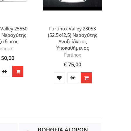
 Valley 25550
Fortinox Valley 28053
Fortin
) Νεροχύτης
(52,5x42,5) Νεροχύτης
(42,5
ξείδωτος
Ανοξείδωτος
Α
Υποκαθήμενος
Υπ
rtinox
Fortinox
150,00
€ 75,00
ΒΟΗΘΕΙΑ ΑΓΟΡΩΝ