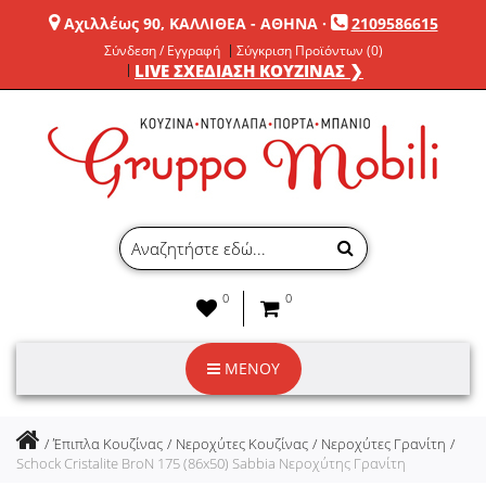
Αχιλλέως 90, ΚΑΛΛΙΘΕΑ - ΑΘΗΝΑ
·
2109586615
Σύνδεση / Εγγραφή
Σύγκριση Προϊόντων (0)
LIVE ΣΧΕΔΙΑΣΗ ΚΟΥΖΙΝΑΣ ❯
0
0
ΜΕΝΟΥ
Έπιπλα Κουζίνας
Νεροχύτες Κουζίνας
Νεροχύτες Γρανίτη
Schock Cristalite BroN 175 (86x50) Sabbia Νεροχύτης Γρανίτη