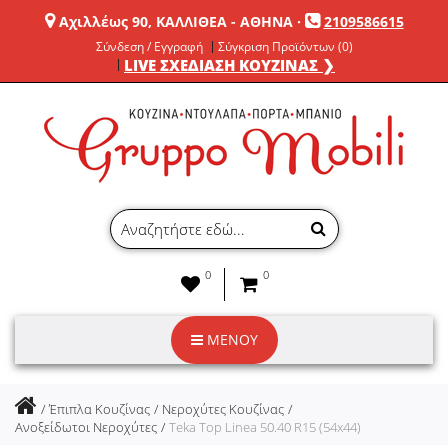
Αχιλλέως 90, ΚΑΛΛΙΘΕΑ - ΑΘΗΝΑ
·
2109586615
Σύνδεση / Εγγραφή
Σύγκριση Προϊόντων (0)
LIVE ΣΧΕΔΙΑΣΗ ΚΟΥΖΙΝΑΣ ❯
0
0
ΜΕΝΟΥ
Έπιπλα Κουζίνας
Νεροχύτες Κουζίνας
Ανοξείδωτοι Νεροχύτες
Teka Top Linea 50.40 R15 (54x44)