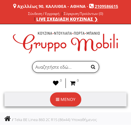
Αχιλλέως 90, ΚΑΛΛΙΘΕΑ - ΑΘΗΝΑ
·
2109586615
Σύνδεση / Εγγραφή
Σύγκριση Προϊόντων (0)
LIVE ΣΧΕΔΙΑΣΗ ΚΟΥΖΙΝΑΣ ❯
0
0
ΜΕΝΟΥ
Teka BE Linea 860 2C R15 (86x44) Υποκαθήμενος