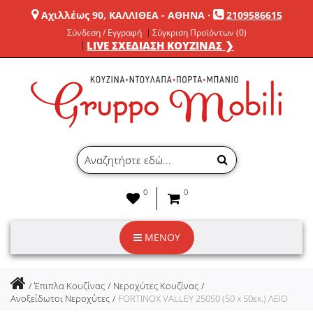
Αχιλλέως 90, ΚΑΛΛΙΘΕΑ - ΑΘΗΝΑ
·
2109586615
Σύνδεση / Εγγραφή
Σύγκριση Προϊόντων (0)
LIVE ΣΧΕΔΙΑΣΗ ΚΟΥΖΙΝΑΣ ❯
0
0
ΜΕΝΟΥ
Έπιπλα Κουζίνας
Νεροχύτες Κουζίνας
Ανοξείδωτοι Νεροχύτες
FORTINOX VALLEY 25050 (50 x 50εκ.) ΛΕΙΟ