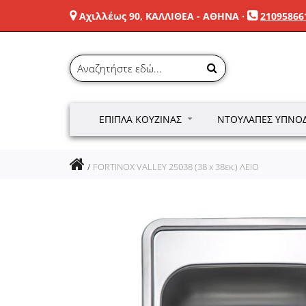
Αχιλλέως 90, ΚΑΛΛΙΘΕΑ - ΑΘΗΝΑ
·
21095866
ΈΠΙΠΛΑ ΚΟΥΖΊΝΑΣ
ΝΤΟΥΛΆΠΕΣ ΥΠΝΟ
FORTINOX VALLEY 25038 (38 x 38εκ.) ΛΕΙΟ