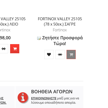
 VALLEY 25105
FORTINOX VALLEY 25105
FORTIN
50εκ.) ΛΕΙΟ
(78 x 50εκ.) ΣΑΓΡΕ
(116
rtinox
Fortinox
 98,00
Ζητήστε Προσφορά
Τώρα!
ΒΟΗΘΕΙΑ ΑΓΟΡΩΝ
ΗΣ
ΕΠΙΚΟΙΝΩΝΗΣΤΕ
μαζί μας για να
ΡΩΝ.
λύσουμε οποιαδήποτε απορία.