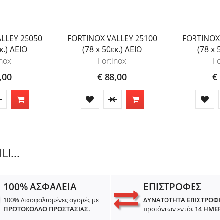
LLEY 25050
FORTINOX VALLEY 25100
FORTINOX
κ.) ΛΕΙΟ
(78 x 50εκ.) ΛΕΙΟ
(78 x 
inox
Fortinox
Fo
,00
€ 88,00
€
I...
100% ΑΣΦΑΛΕΙΑ
ΕΠΙΣΤΡΟΦΕΣ
100% Διασφαλισμένες αγορές με
ΔΥΝΑΤΟΤΗΤΑ ΕΠΙΣΤΡΟΦ
ΠΡΩΤΟΚΟΛΛΟ ΠΡΟΣΤΑΣΙΑΣ.
προϊόντων εντός
14 ΗΜΕ