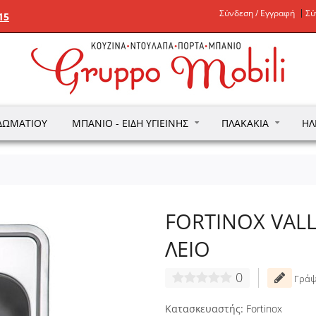
Σύνδεση / Εγγραφή
Σύ
15
ΔΩΜΑΤΊΟΥ
ΜΠΆΝΙΟ - ΕΊΔΗ ΥΓΙΕΙΝΉΣ
ΠΛΑΚΆΚΙΑ
ΗΛ
FORTINOX VALLE
ΛΕΙΟ
0
Γράψ
Κατασκευαστής:
Fortinox