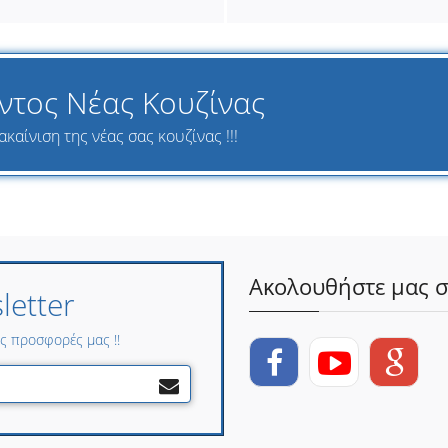
ντος Νέας Κουζίνας
καίνιση της νέας σας κουζίνας !!!
Ακολουθήστε μας σ
etter
ες προσφορές μας !!