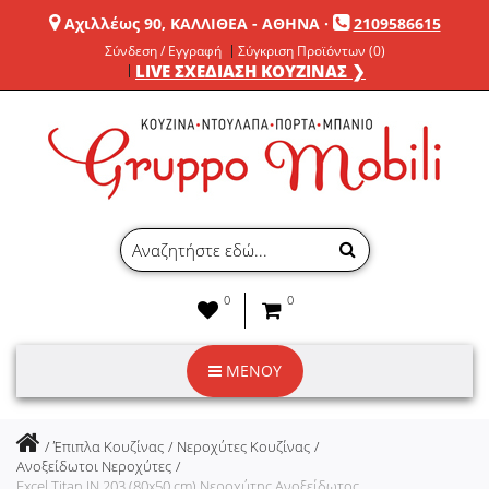
Αχιλλέως 90, ΚΑΛΛΙΘΕΑ - ΑΘΗΝΑ
·
2109586615
Σύνδεση / Εγγραφή
Σύγκριση Προϊόντων (0)
LIVE ΣΧΕΔΙΑΣΗ ΚΟΥΖΙΝΑΣ ❯
0
0
ΜΕΝΟΥ
Έπιπλα Κουζίνας
Νεροχύτες Κουζίνας
Ανοξείδωτοι Νεροχύτες
Excel Titan IN 203 (80x50 cm) Νεροχύτης Ανοξείδωτος