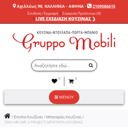
Αχιλλέως 90, ΚΑΛΛΙΘΕΑ - ΑΘΗΝΑ
·
2109586615
Σύνδεση / Εγγραφή
Σύγκριση Προϊόντων (0)
LIVE ΣΧΕΔΙΑΣΗ ΚΟΥΖΙΝΑΣ ❯
0
0
ΜΕΝΟΥ
Έπιπλα Κουζίνας
Μπαταρίες Κουζίνας
TEKA MN (MF-2 PROJECT) ΜΠΑΤΑΡΙΑ ΚΟΥΖΙΝΑΣ