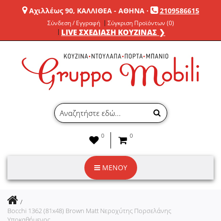
Αχιλλέως 90, ΚΑΛΛΙΘΕΑ - ΑΘΗΝΑ
·
2109586615
Σύνδεση / Εγγραφή
Σύγκριση Προϊόντων (0)
LIVE ΣΧΕΔΙΑΣΗ ΚΟΥΖΙΝΑΣ ❯
0
0
ΜΕΝΟΥ
Bocchi 1362 (81x48) Brown Matt Νεροχύτης Πορσελάνης
Υποκαθήμενος