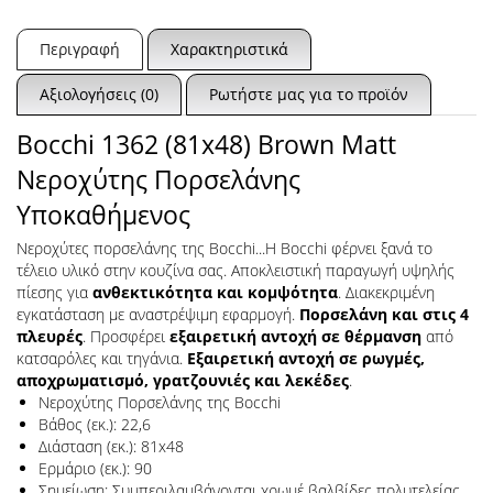
Περιγραφή
Χαρακτηριστικά
Αξιολογήσεις (0)
Ρωτήστε μας για το προϊόν
Bocchi 1362 (81x48) Brown Matt
Νεροχύτης Πορσελάνης
Υποκαθήμενος
Νεροχύτες πορσελάνης της Bocchi...Η Bocchi φέρνει ξανά το
τέλειο υλικό στην κουζίνα σας. Αποκλειστική παραγωγή υψηλής
πίεσης για
ανθεκτικότητα και κομψότητα
. Διακεκριμένη
εγκατάσταση με αναστρέψιμη εφαρμογή.
Πορσελάνη και στις 4
πλευρές
. Προσφέρει
εξαιρετική αντοχή σε θέρμανση
από
κατσαρόλες και τηγάνια.
Εξαιρετική αντοχή σε ρωγμές,
αποχρωματισμό, γρατζουνιές και λεκέδες
.
Νεροχύτης Πορσελάνης της Bocchi
Βάθος (εκ.): 22,6
Διάσταση (εκ.): 81x48
Ερμάριο (εκ.): 90
Σημείωση: Συμπεριλαμβάνονται χρωμέ βαλβίδες πολυτελείας,