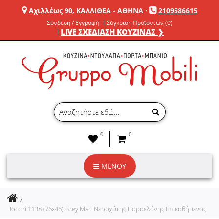
Αχιλλέως 90, ΚΑΛΛΙΘΕΑ - ΑΘΗΝΑ
·
2109586615
Σύνδεση / Εγγραφή
Σύγκριση Προϊόντων (0)
LIVE ΣΧΕΔΙΑΣΗ ΚΟΥΖΙΝΑΣ ❯
0
0
ΜΕΝΟΥ
Bocchi 1138 (76x46) Grey Matt Νεροχύτης Πορσελάνης Επικαθήμενος