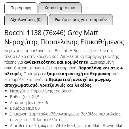
Περιγραφή
Χαρακτηριστικά
Αξιολογήσεις (0)
Ρωτήστε μας για το προϊόν
Bocchi 1138 (76x46) Grey Matt
Νεροχύτης Πορσελάνης Επικαθήμενος
Νεροχύτες πορσελάνης της Bocchi...Η Bocchi φέρνει ξανά το
τέλειο υλικό στην κουζίνα σας. Αποκλειστική παραγωγή υψηλής
πίεσης για
ανθεκτικότητα και κομψότητα
. Διακεκριμένη
εγκατάσταση με αναστρέψιμη εφαρμογή.
Πορσελάνη και στις 4
πλευρές
. Προσφέρει
εξαιρετική αντοχή σε θέρμανση
από
κατσαρόλες και τηγάνια.
Εξαιρετική αντοχή σε ρωγμές,
αποχρωματισμό, γρατζουνιές και λεκέδες
.
Νεροχύτης Πορσελάνης της Bocchi
Βάθος (εκ.): 21,5
Διάσταση (εκ.): 76x46
Ερμάριο (εκ.): 80
Σημείωση: Συμπεριλαμβάνονται χρωμέ βαλβίδες πολυτελείας,
σωληνώσεις & λιποσυλλέκτης
Διατίθεται σε 5 χρώματα: White Matt, Jasmine Matt, Brown Matt,