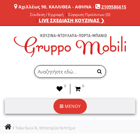
Αχιλλέως 90, ΚΑΛΛΙΘΕΑ - ΑΘΗΝΑ
·
2109586615
Σύνδεση / Εγγραφή
Σύγκριση Προϊόντων (0)
LIVE ΣΧΕΔΙΑΣΗ ΚΟΥΖΙΝΑΣ ❯
0
0
ΜΕΝΟΥ
Teka Itaca XL Μπαταρία Νιπτήρα