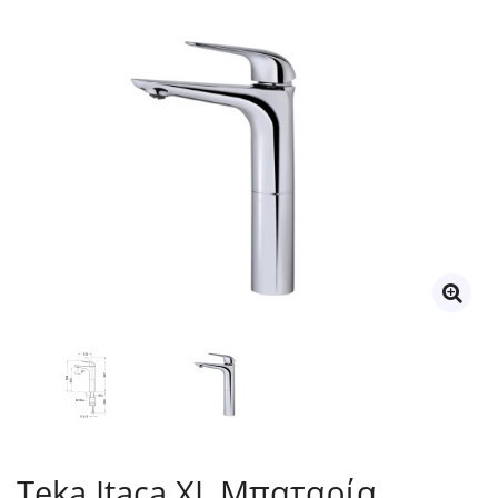
Teka Itaca XL Μπαταρία