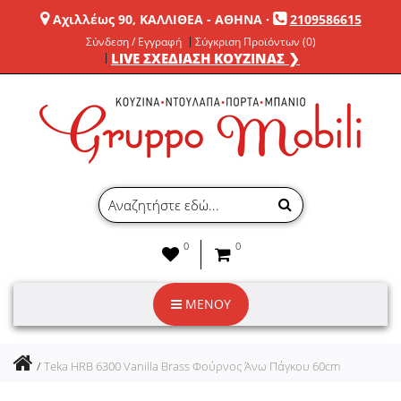
Αχιλλέως 90, ΚΑΛΛΙΘΕΑ - ΑΘΗΝΑ
·
2109586615
Σύνδεση / Εγγραφή
Σύγκριση Προϊόντων (0)
LIVE ΣΧΕΔΙΑΣΗ ΚΟΥΖΙΝΑΣ ❯
0
0
ΜΕΝΟΥ
Teka HRB 6300 Vanilla Brass Φούρνος Άνω Πάγκου 60cm