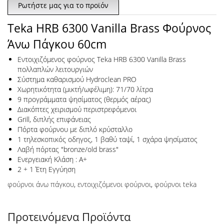
Ρωτήστε μας για το προϊόν
Teka HRB 6300 Vanilla Brass Φούρνος
Άνω Πάγκου 60cm
Εντοιχιζόμενος φούρνος Teka HRB 6300 Vanilla Brass
πολλαπλών λειτουργιών
Σύστημα καθαρισμού Hydroclean PRO
Xωρητικότητα (μικτή/ωφέλιμη): 71/70 λίτρα
9 προγράμματα ψησίματος (θερμός αέρας)
Διακόπτες χειρισμού περιστρεφόμενοι
Grill, διπλής επιφάνειας
Πόρτα φούρνου με διπλό κρύσταλλο
1 τηλεσκοπικός οδηγος, 1 βαθύ ταψί, 1 σχάρα ψησίματος
Λαβή πόρτας "bronze/old brass"
Eνεργειακή Κλάση : A+
2 + 1 Έτη Εγγύηση
φούρνοι άνω πάγκου
,
εντοιχιζόμενοι φούρνοι
,
φούρνοι teka
Προτεινόμενα Προϊόντα