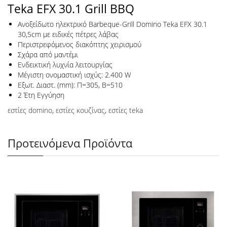
Teka EFX 30.1 Grill BBQ
Ανοξείδωτο ηλεκτρικό Barbeque-Grill Domino Teka EFX 30.1
30,5cm με ειδικές πέτρες λάβας
Περιστρεφόμενος διακόπτης χειρισμού
Σχάρα από μαντέμι
Ενδεικτική λυχνία λειτουργίας
Μέγιστη ονομαστική ισχύς: 2.400 W
Εξωτ. Διαστ. (mm): Π=305, Β=510
2 Έτη Εγγύηση
εστίες domino
,
εστίες κουζίνας
,
εστίες teka
Προτεινόμενα Προϊόντα