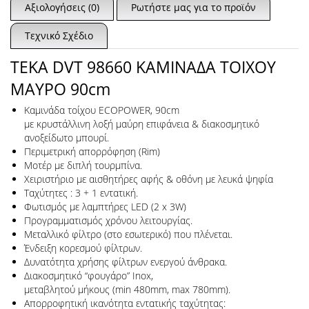
Αξιολογήσεις (0)
Ρωτήστε μας για το προϊόν
Τεχνικό Σχέδιο
TEKA DVT 98660 ΚΑΜΙΝΑΔΑ ΤΟΙΧΟΥ
ΜΑΥΡΟ 90cm
Καμινάδα τοίχου ECOPOWER, 90cm
με κρυστάλλινη λοξή μαύρη επιφάνεια & διακοσμητικό
ανοξείδωτο μπουρί.
Περιμετρική απορρόφηση (Rim)
Μοτέρ με διπλή τουρμπίνα.
Χειριστήριο με αισθητήρες αφής & οθόνη με λευκά ψηφία
Ταχύτητες : 3 + 1 εντατική.
Φωτισμός με λαμπτήρες LED (2 x 3W)
Προγραμματισμός χρόνου λειτουργίας.
Μεταλλικό φίλτρο (στο εσωτερικό) που πλένεται.
Ένδειξη κορεσμού φίλτρων.
Δυνατότητα χρήσης φίλτρων ενεργού άνθρακα.
Διακοσμητικό “φουγάρο” Inox,
μεταβλητού μήκους (min 480mm, max 780mm).
Απορροφητική ικανότητα εντατικής ταχύτητας: