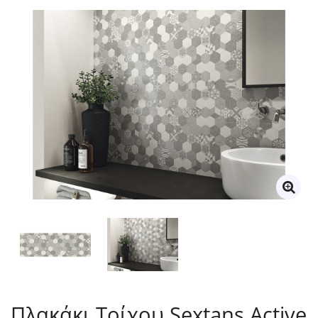
Πλακάκι Τοίχου Sextans Active