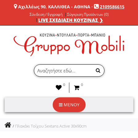
Αχιλλέως 90, ΚΑΛΛΙΘΕΑ - ΑΘΗΝΑ
·
2109586615
Σύνδεση / Εγγραφή
Σύγκριση Προϊόντων (0)
LIVE ΣΧΕΔΙΑΣΗ ΚΟΥΖΙΝΑΣ ❯
0
0
ΜΕΝΟΥ
Πλακάκι Τοίχου Sextans Active 30x90cm