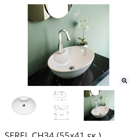
SEREL CH34 (55x41 εκ.)