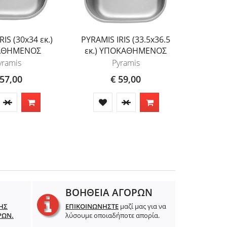
IS (30x34 εκ.)
PYRAMIS IRIS (33.5x36.5
PYRAMIS
ΑΘΗΜΕΝΟΣ
εκ.) ΥΠΟΚΑΘΗΜΕΝΟΣ
ΥΠ
yramis
Pyramis
 57,00
€ 59,00
ΒΟΗΘΕΙΑ ΑΓΟΡΩΝ
ΗΣ
ΕΠΙΚΟΙΝΩΝΗΣΤΕ
μαζί μας για να
ΡΩΝ.
λύσουμε οποιαδήποτε απορία.