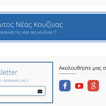
ντος Νέας Κουζίνας
καίνιση της νέας σας κουζίνας !!!
Ακολουθήστε μας σ
etter
ες προσφορές μας !!