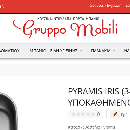
Σύνδεση / Εγγραφή
Σύ
15
ΔΩΜΑΤΊΟΥ
ΜΠΆΝΙΟ - ΕΊΔΗ ΥΓΙΕΙΝΉΣ
ΠΛΑΚΆΚΙΑ
ΗΛ
PYRAMIS IRIS (3
ΥΠΟΚΑΘΗΜΕΝ
0
Γράψ
Κατασκευαστής:
Pyramis