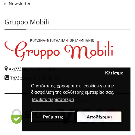
Newsletter
Gruppo Mobili
Αχιλλέως 90, ΚΑΛΛΙΘΕΑ
Κλείσιμο
Τηλέφωνο: 210.95.86.615
Ο ιστότοπος χρησιμοποιεί cookies για την
διασφάλιση της καλύτερης εμπειρίας σας.
Μάθετε περισσότερα
GRUPPO MOBILI
© 2026
Ρυθμίσεις
Αποδέχομαι