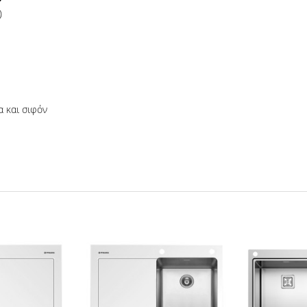
)
 και σιφόν