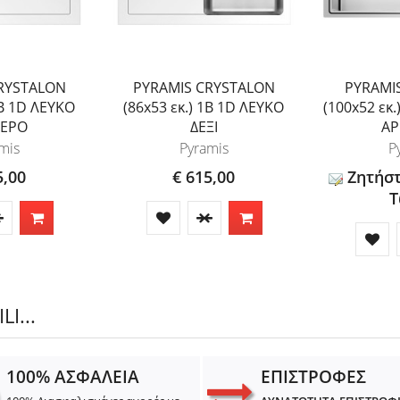
RYSTALON
PYRAMIS CRYSTALON
PYRAMI
1B 1D ΛΕΥΚΟ
(86x53 εκ.) 1B 1D ΛΕΥΚΟ
(100x52 εκ
ΤΕΡΟ
ΔΕΞΙ
ΑΡ
mis
Pyramis
P
5,00
€ 615,00
Ζητήσ
Τ
I...
100% ΑΣΦΑΛΕΙΑ
ΕΠΙΣΤΡΟΦΕΣ