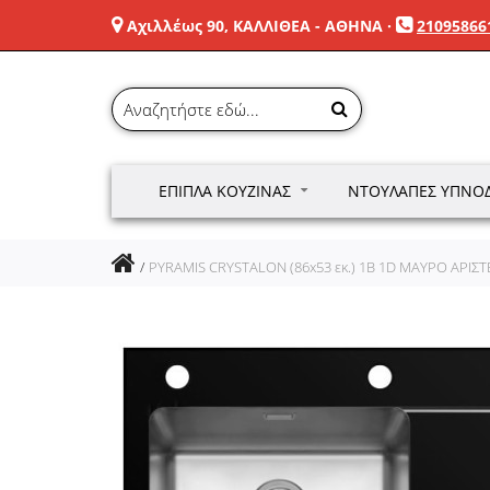
Αχιλλέως 90, ΚΑΛΛΙΘΕΑ - ΑΘΗΝΑ
·
21095866
ΈΠΙΠΛΑ ΚΟΥΖΊΝΑΣ
ΝΤΟΥΛΆΠΕΣ ΥΠΝΟ
PYRAMIS CRYSTALON (86x53 εκ.) 1B 1D ΜΑΥΡΟ ΑΡΙΣ