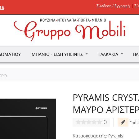
Σύνδεση / Εγγραφή
Σύ
15
ΔΩΜΑΤΊΟΥ
ΜΠΆΝΙΟ - ΕΊΔΗ ΥΓΙΕΙΝΉΣ
ΠΛΑΚΆΚΙΑ
ΗΛ
ΤΕΡΟ
PYRAMIS CRYSTA
ΜΑΥΡΟ ΑΡΙΣΤΕ
0
Γράψ
Κατασκευαστής:
Pyramis