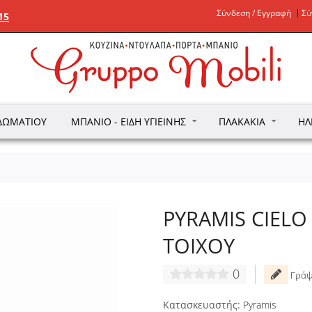
Σύνδεση / Εγγραφή
Σύ
15
ΔΩΜΑΤΊΟΥ
ΜΠΆΝΙΟ - ΕΊΔΗ ΥΓΙΕΙΝΉΣ
ΠΛΑΚΆΚΙΑ
ΗΛ
PYRAMIS CIEL
ΤΟΙΧΟΥ
0
Γράψ
Κατασκευαστής:
Pyramis