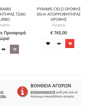
RAMIS
PYRAMIS CIELO ΟΡΟΦΗΣ
PYRAM
ΤΗΡΑΣ ΤΖΑΚΙ
90cm ΑΠΟΡΡΟΦΗΤΗΡΑΣ
ΑΠΟΡΡΟ
URBO
ΟΡΟΦΗΣ
yramis
Pyramis
τε Προσφορά
€ 765,00
ώρα!
ΒΟΗΘΕΙΑ ΑΓΟΡΩΝ
ΗΣ
ΕΠΙΚΟΙΝΩΝΗΣΤΕ
μαζί μας για να
ΡΩΝ.
λύσουμε οποιαδήποτε απορία.