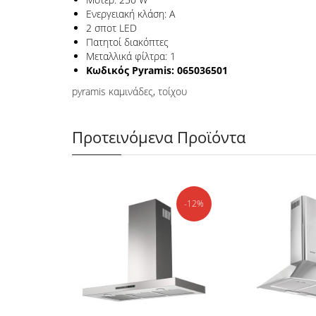
Ενεργειακή κλάση: A
2 σποτ LED
Πατητοί διακόπτες
Μεταλλικά φίλτρα: 1
Κωδικός Pyramis: 065036501
pyramis καμινάδες
,
τοίχου
Προτεινόμενα Προϊόντα
-12%