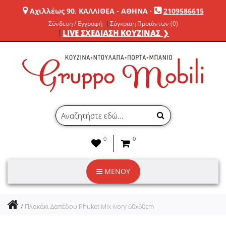
Αχιλλέως 90, ΚΑΛΛΙΘΕΑ - ΑΘΗΝΑ
·
2109586615
Σύνδεση / Εγγραφή
Σύγκριση Προϊόντων (0)
LIVE ΣΧΕΔΙΑΣΗ ΚΟΥΖΙΝΑΣ ❯
0
0
ΜΕΝΟΥ
Πλακάκι Δαπέδου Phuket Mix Ivory 60x60cm