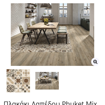
Πλακάκι Δαπέδου Phuket Mix