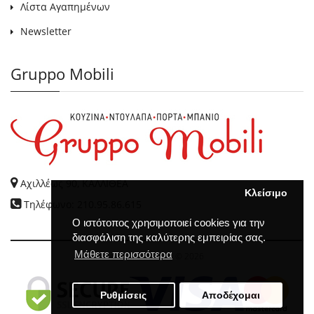
Λίστα Αγαπημένων
Newsletter
Gruppo Mobili
Αχιλλέως 90, ΚΑΛΛΙΘΕΑ
Κλείσιμο
Τηλέφωνο: 210.95.86.615
Ο ιστότοπος χρησιμοποιεί cookies για την
διασφάλιση της καλύτερης εμπειρίας σας.
Μάθετε περισσότερα
GRUPPO MOBILI
© 2026
Ρυθμίσεις
Αποδέχομαι