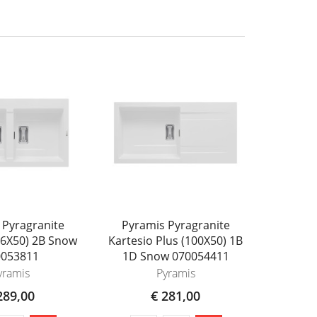
 Pyragranite
Pyramis Pyragranite
Pyramis 
86X50) 2B Snow
Kartesio Plus (100X50) 1B
(46
0053811
1D Snow 070054411
yramis
Pyramis
289,00
€ 281,00