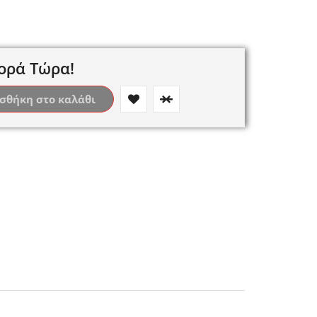
ορά Τώρα!
σθήκη στο καλάθι