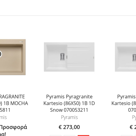
RAGRANITE
Pyramis Pyragranite
Pyramis
0) 1B MOCHA
Kartesio (86X50) 1B 1D
Kartesio (
5811
Snow 070053211
07
mis
Pyramis
P
 Προσφορά
€ 273,00
€ 
α!