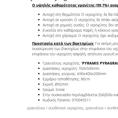
Ο υψηλής καθαρότητας γρανίτης (99,7%) αναμ
Αντοχή στη θερμότητα: Ο νεροχύτης δε θα πάθ
Αντοχή σε κρούση: Ο νεροχύτης δε σπάει ακό
Αντοχή σε χημικές ουσίες: Ο νεροχύτης δεν α
Ευκολία στο καθάρισμα: Καφές ή κόκκινο κρασ
Αντοχή στο χάραγμα: Ο νεροχύτης έχει αυξημέ
Προστασία κατά των βακτηρίων
:
Για ακόμη μεγ
συσσώρευση των βακτηρίων στην επιφάνεια του νερο
επιφάνεια του νεροχύτη ασφαλή, απόλυτα υγιεινή κ
Γρανιτένιος νεροχύτης "
PYRAMIS PYRAGRAN
Διαστάσεις νεροχύτη: 760x500mm
Διαστάσεις γούρνας: 690x400x200mm
Ερμάριο τοποθέτησης: 80cm
Εκροή: Ø92mm
Χρώμα: Snow
Στην συσκευασία περιλαμβάνεται βαλβίδα κα
Κωδικός Pyramis: 070045511
γρανιτένιοι / συνθετικοί νεροχύτες
,
γρανιτένιοι / συνθε