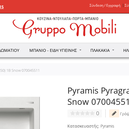
Σύνδεση / Εγγραφή
Σύ
15
ΔΩΜΑΤΊΟΥ
ΜΠΆΝΙΟ - ΕΊΔΗ ΥΓΙΕΙΝΉΣ
ΠΛΑΚΆΚΙΑ
ΗΛ
6X50) 1B Snow 070045511
Pyramis Pyragra
Snow 0700455
0
Γράψ
Κατασκευαστής:
Pyramis