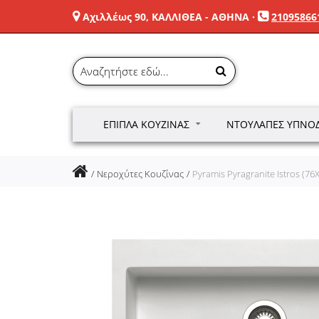
Αχιλλέως 90, ΚΑΛΛΙΘΕΑ - ΑΘΗΝΑ
·
21095866
ΈΠΙΠΛΑ ΚΟΥΖΊΝΑΣ
ΝΤΟΥΛΆΠΕΣ ΥΠΝΟ
Νεροχύτες Κουζίνας
Pyramis Pyragranite Istros (7