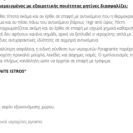
εμειγμένος με εξαιρετικής ποιότητας ρητίνες διασφαλίζει:
ει τίποτα ακόμα και αν έρθει σε επαφή με αντικείμενο που η θερμοκρα
μα και αν πέσει πάνω του αντικείμενο βάρους 1kgr από ύψος 70cm.
ποχρωματίζεται ακόμη και αν έρθει σε επαφή με ισχυρά χημικά καθαρισ
ί δεν αφήνουν κανένα σημάδι, αρκεί να ξεπλυθεί ο νεροχύτης απλά με 
νες αντιχαρακτικές ιδιότητες σε αιχμηρά αντικείμενα.
αλύτερη ασφάλεια, η ειδική σύνθεση των νεροχυτών Pyragranite παρέχε
χύτη προκαλεί μούχλα, λεκέδες και άσχημες οσμές. Ο εμπλουτισμός της
αι πλήρως κατάλληλη ώστε να έρχεται σε επαφή με τρόφιμα.
ITE ISTROS"
ι σιφόν εξοικονόμισης χώρου.
τικοί νεροχύτες pyramis