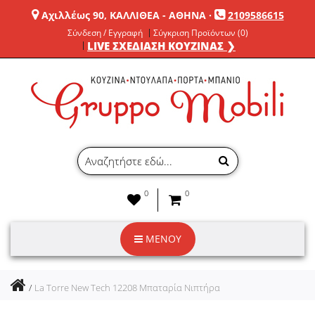
Αχιλλέως 90, ΚΑΛΛΙΘΕΑ - ΑΘΗΝΑ
·
2109586615
Σύνδεση / Εγγραφή
Σύγκριση Προϊόντων (0)
LIVE ΣΧΕΔΙΑΣΗ ΚΟΥΖΙΝΑΣ ❯
0
0
ΜΕΝΟΥ
La Torre New Tech 12208 Μπαταρία Νιπτήρα