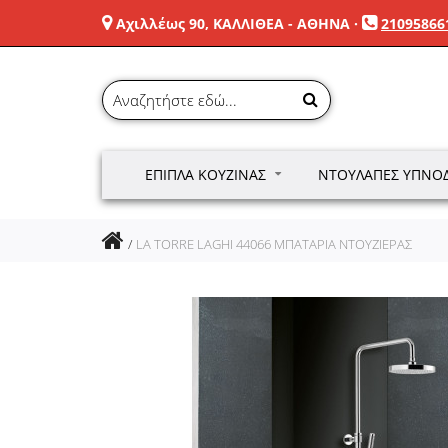
Αχιλλέως 90, ΚΑΛΛΙΘΕΑ - ΑΘΗΝΑ
·
21095866
ΈΠΙΠΛΑ ΚΟΥΖΊΝΑΣ
ΝΤΟΥΛΆΠΕΣ ΥΠΝΟ
LA TORRE LAGHI 44066 ΜΠΑΤΑΡΙΑ ΝΤΟΥΖΙΕΡΑΣ