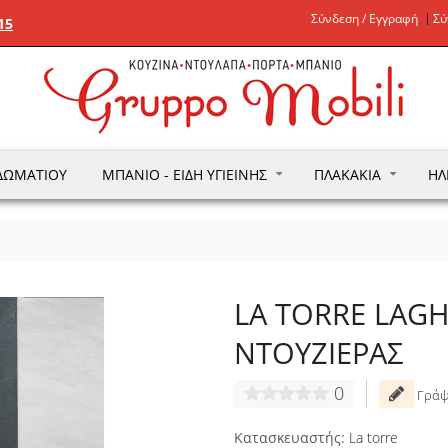
Σύνδεση / Εγγραφή
Σύ
15
ΔΩΜΑΤΊΟΥ
ΜΠΆΝΙΟ - ΕΊΔΗ ΥΓΙΕΙΝΉΣ
ΠΛΑΚΆΚΙΑ
ΗΛ
LA TORRE LAGH
ΝΤΟΥΖΙΕΡΑΣ
0
Γράψ
Κατασκευαστής:
La torre