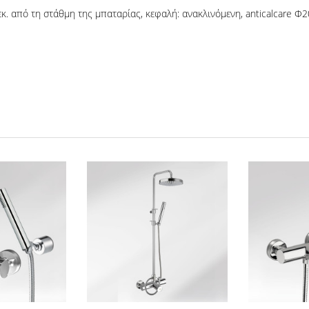
 από τη στάθμη της μπαταρίας, κεφαλή: ανακλινόμενη, anticalcare Φ20 