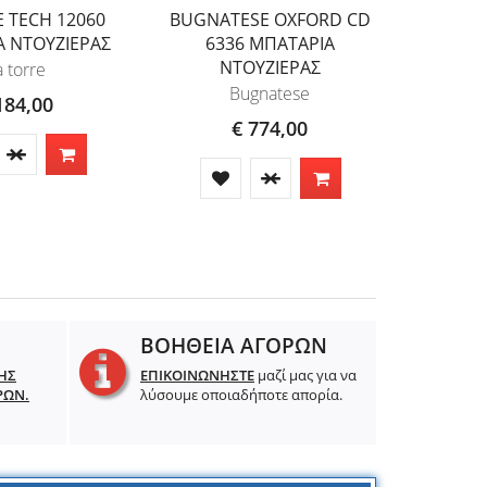
E TECH 12060
BUGNATESE OXFORD CD
EURORA
Α ΝΤΟΥΖΙΕΡΑΣ
6336 ΜΠΑΤΑΡΙΑ
ΜΠΑΤΑ
ΝΤΟΥΖΙΕΡΑΣ
a torre
Bugnatese
184,00
€ 774,00
ΒΟΗΘΕΙΑ ΑΓΟΡΩΝ
ΗΣ
ΕΠΙΚΟΙΝΩΝΗΣΤΕ
μαζί μας για να
ΡΩΝ.
λύσουμε οποιαδήποτε απορία.