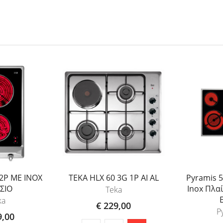
2P ΜΕ INOX
TEKA HLX 60 3G 1P AI AL
Pyramis 
ΣΙΟ
Inox Πλα
Teka
ka
€ 229,00
P
9,00