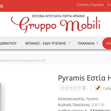
Σύνδεση / Εγγραφή
Σύ
15
ΔΩΜΑΤΊΟΥ
ΜΠΆΝΙΟ - ΕΊΔΗ ΥΓΙΕΙΝΉΣ
ΠΛΑΚΆΚΙΑ
ΗΛ
yramis Εστία Ηλεκτρική Inox 247
Pyramis Εστία 
0
Γράψ
Κατασκευαστής:
Pyramis
Κωδικός Προϊόντος:
2-87-10
Διαθεσιμότητα:
1 - 3 Εργάσιμες