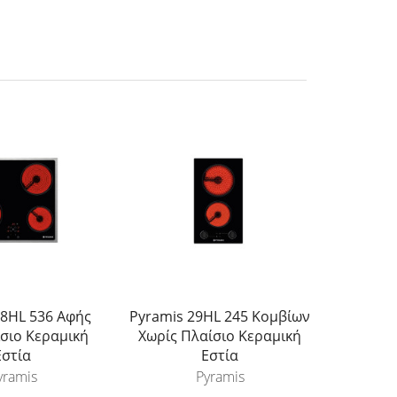
58HL 536 Αφής
Pyramis 29HL 245 Κομβίων
ίσιο Κεραμική
Χωρίς Πλαίσιο Κεραμική
Εστία
Εστία
yramis
Pyramis