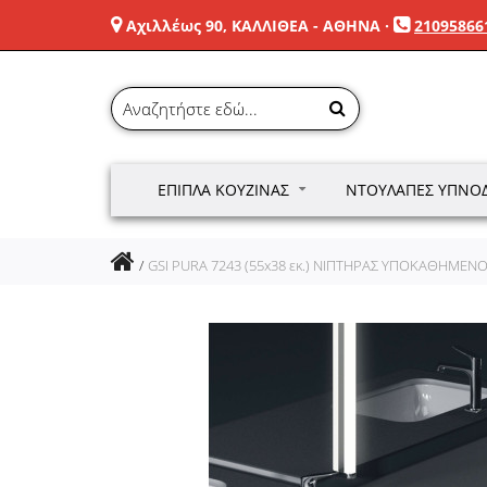
Αχιλλέως 90, ΚΑΛΛΙΘΕΑ - ΑΘΗΝΑ
·
21095866
ΈΠΙΠΛΑ ΚΟΥΖΊΝΑΣ
ΝΤΟΥΛΆΠΕΣ ΥΠΝΟ
GSI PURA 7243 (55x38 εκ.) ΝΙΠΤΗΡΑΣ ΥΠΟΚΑΘΗΜΕΝ