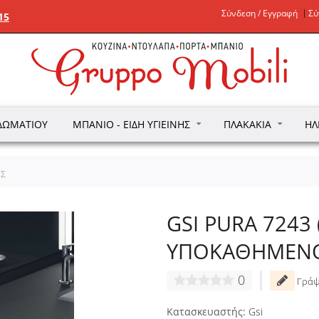
Σύνδεση / Εγγραφή
Σύ
15
ΔΩΜΑΤΊΟΥ
ΜΠΆΝΙΟ - ΕΊΔΗ ΥΓΙΕΙΝΉΣ
ΠΛΑΚΆΚΙΑ
ΗΛ
ΟΣ
GSI PURA 7243 
ΥΠΟΚΑΘΗΜΕΝ
0
Γράψ
Κατασκευαστής:
Gsi