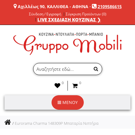
Αχιλλέως 90, ΚΑΛΛΙΘΕΑ - ΑΘΗΝΑ
·
2109586615
Σύνδεση / Εγγραφή
Σύγκριση Προϊόντων (0)
LIVE ΣΧΕΔΙΑΣΗ ΚΟΥΖΙΝΑΣ ❯
0
0
ΜΕΝΟΥ
Eurorama Charma 148309P Μπαταρία Νιπτήρα