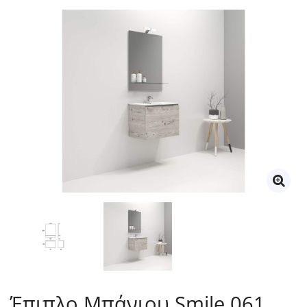
Έπιπλο Μπάνιου Smile 061