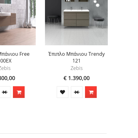
Μπάνιου Free
Έπιπλο Μπάνιου Trendy
Έπιπλο
100EX
121
Zebis
Zebis
800,00
€ 1.390,00