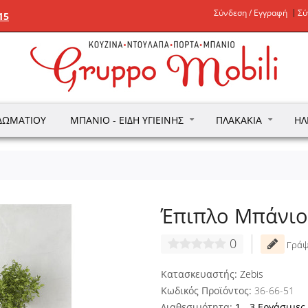
Σύνδεση / Εγγραφή
Σύ
15
ΔΩΜΑΤΊΟΥ
ΜΠΆΝΙΟ - ΕΊΔΗ ΥΓΙΕΙΝΉΣ
ΠΛΑΚΆΚΙΑ
ΗΛ
Έπιπλο Μπάνιο
0
Γράψ
Κατασκευαστής:
Zebis
Κωδικός Προϊόντος:
36-66-51
Διαθεσιμότητα:
1 - 3 Εργάσιμες