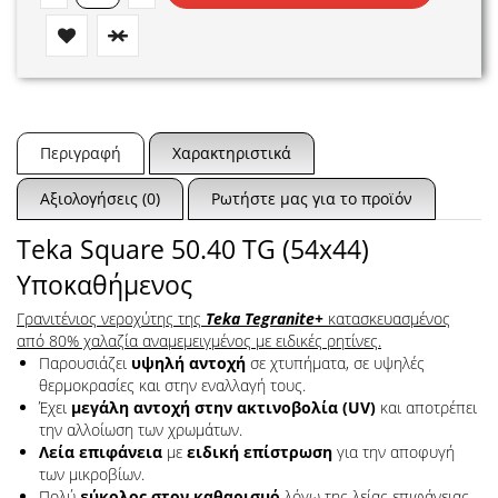
Περιγραφή
Χαρακτηριστικά
Αξιολογήσεις (0)
Ρωτήστε μας για το προϊόν
Teka Square 50.40 TG (54x44)
Υποκαθήμενος
Γρανιτένιος νεροχύτης της
Teka Tegranite+
κατασκευασμένος
από 80% χαλαζία αναμεμειγμένος με ειδικές ρητίνες.
Παρουσιάζει
υψηλή αντοχή
σε χτυπήματα, σε υψηλές
θερμοκρασίες και στην εναλλαγή τους.
Έχει
μεγάλη αντοχή στην ακτινοβολία (UV)
και αποτρέπει
την αλλοίωση των χρωμάτων.
Λεία επιφάνεια
με
ειδική επίστρωση
για την αποφυγή
των μικροβίων.
Πολύ
εύκολος στον καθαρισμό
λόγω της λείας επιφάνειας