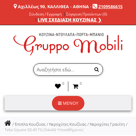
Αχιλλέως 90, ΚΑΛΛΙΘΕΑ - ΑΘΗΝΑ
·
2109586615
Σύνδεση / Εγγραφή
Σύγκριση Προϊόντων (0)
LIVE ΣΧΕΔΙΑΣΗ ΚΟΥΖΙΝΑΣ ❯
0
0
ΜΕΝΟΥ
Έπιπλα Κουζίνας
Νεροχύτες Κουζίνας
Νεροχύτες Γρανίτη
Teka Square 50.40 TG (54x44) Υποκαθήμενος