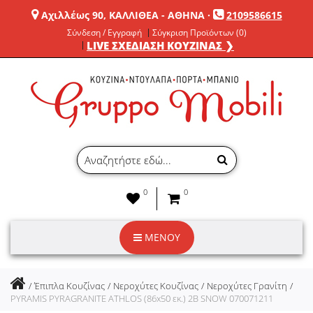
Αχιλλέως 90, ΚΑΛΛΙΘΕΑ - ΑΘΗΝΑ
·
2109586615
Σύνδεση / Εγγραφή
Σύγκριση Προϊόντων (0)
LIVE ΣΧΕΔΙΑΣΗ ΚΟΥΖΙΝΑΣ ❯
0
0
ΜΕΝΟΥ
Έπιπλα Κουζίνας
Νεροχύτες Κουζίνας
Νεροχύτες Γρανίτη
PYRAMIS PYRAGRANITE ATHLOS (86x50 εκ.) 2B SNOW 070071211