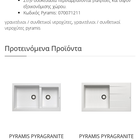
Στην συσκευασία περιλαμβάνονται βαλβίδες και σιφόν
εξοικονόμισης χώρου.
Κωδικός Pyramis: 070071211
γρανιτένιοι / συνθετικοί νεροχύτες
,
γρανιτένιοι / συνθετικοί
νεροχύτες pyramis
Προτεινόμενα Προϊόντα
PYRAMIS PYRAGRANITE
PYRAMIS PYRAGRANITE