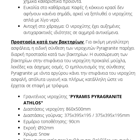
χημικά καθαριστικά προϊόντα.
Ευκολία στο καθάρισμα: Καφές ή κόκκινο κρασί δεν
αφήνουν κανένα σημάδι, αρκεί να ξεπλυθεί ο νεροχύτης
απλά με λίγο νερό.
Αντοχή στο χάραγμα: Ο νεροχύτης έχει αυξημένες
αντιχαρακτικές ιδιότητες σε αιχμηρά αντικείμενα.
Προστασία κατά των βακτηρίων
:
Για ακόμη μεγαλύτερη
ασφάλεια, η ειδική σύνθεση των νεροχυτών Pyragranite παρέχει
διαρκή προστασία κατά των βακτηρίων. Η συσσώρευση των
βακτηρίων στην επιφάνεια του νεροχύτη προκαλεί μούχλα,
λεκέδες και άσχημες οσμές. Ο εμπλουτισμός της σύνθεσης
Pyragranite με ιόντα αργύρου κάνει την επιφάνεια του νεροχύτη
ασφαλή, απόλυτα υγιεινή και πλήρως κατάλληλη ώστε να
έρχεται σε επαφή με τρόφιμα.
Γρανιτένιος νεροχύτης "
PYRAMIS PYRAGRANITE
ATHLOS"
Διαστάσεις νεροχύτη: 860x500mm
Διαστάσεις γούρνας: 375x395x195 / 375x395x195mm
Ερμάριο τοποθέτησης: 90cm
Εκροή: Ø92mm
Χρώμα: Snow