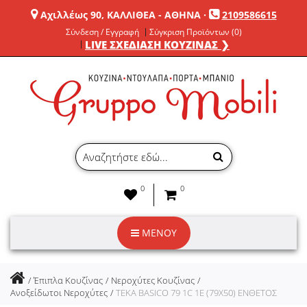
Αχιλλέως 90, ΚΑΛΛΙΘΕΑ - ΑΘΗΝΑ
·
2109586615
Σύνδεση / Εγγραφή
Σύγκριση Προϊόντων (0)
LIVE ΣΧΕΔΙΑΣΗ ΚΟΥΖΙΝΑΣ ❯
0
0
ΜΕΝΟΥ
Έπιπλα Κουζίνας
Νεροχύτες Κουζίνας
Ανοξείδωτοι Νεροχύτες
TEKA BASICO 79 1C 1E (79X50) ΕΝΘΕΤΟΣ