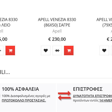
EZIA 8330
APELL VENEZIA 8330
APELL V
) ΛΕΙΟ
(86X50) ΣΑΓΡΕ
(79X
ll
Apell
5,00
€ 230,00
€ 
I...
100% ΑΣΦΑΛΕΙΑ
ΕΠΙΣΤΡΟΦΕΣ
100% Διασφαλισμένες αγορές με
ΔΥΝΑΤΟΤΗΤΑ ΕΠΙΣΤΡΟΦ
ΠΡΩΤΟΚΟΛΛΟ ΠΡΟΣΤΑΣΙΑΣ.
προϊόντων εντός
14 ΗΜΕ