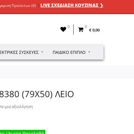
LIVE ΣΧΕΔΙΑΣΗ ΚΟΥΖΙΝΑΣ ❯
γκριση Προϊόντων (0)
0
0
€ 0,00
ΕΚΤΡΙΚΈΣ ΣΥΣΚΕΥΈΣ
ΠΑΙΔΙΚΌ ΈΠΙΠΛΟ
8380 (79X50) ΛΕΙΟ
τε μια αξιολόγηση
το / Άμεση Παραλαβή