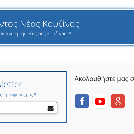
ντος Νέας Κουζίνας
καίνιση της νέας σας κουζίνας !!!
Ακολουθήστε μας σ
etter
ες προσφορές μας !!