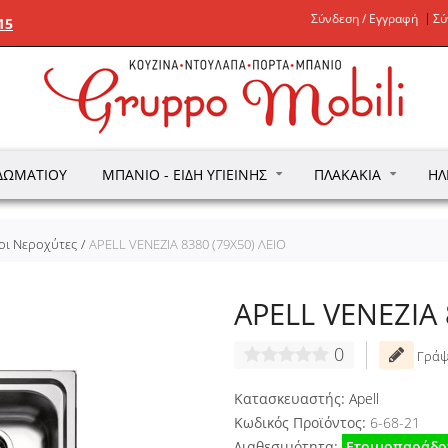
Σύνδεση / Εγγραφή
Σύ
15
ΔΩΜΑΤΊΟΥ
ΜΠΆΝΙΟ - ΕΊΔΗ ΥΓΙΕΙΝΉΣ
ΠΛΑΚΆΚΙΑ
ΗΛ
οι Νεροχύτες
APELL VENEZIA 8380 (79X50) ΛΕΙΟ
APELL VENEZIA 
0
Γράψ
Κατασκευαστής:
Apell
Κωδικός Προϊόντος:
6-68-21
Διαθεσιμότητα:
Ετοιμοπαράδο