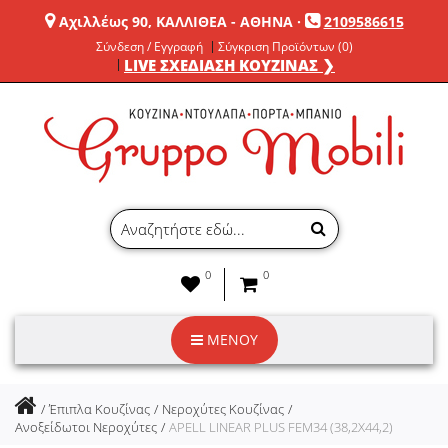
Αχιλλέως 90, ΚΑΛΛΙΘΕΑ - ΑΘΗΝΑ
·
2109586615
Σύνδεση / Εγγραφή
Σύγκριση Προϊόντων (0)
LIVE ΣΧΕΔΙΑΣΗ ΚΟΥΖΙΝΑΣ ❯
0
0
ΜΕΝΟΥ
Έπιπλα Κουζίνας
Νεροχύτες Κουζίνας
Ανοξείδωτοι Νεροχύτες
APELL LINEAR PLUS FEM34 (38,2X44,2)