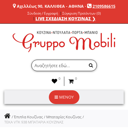
Αχιλλέως 90, ΚΑΛΛΙΘΕΑ - ΑΘΗΝΑ
·
2109586615
Σύνδεση / Εγγραφή
Σύγκριση Προϊόντων (0)
LIVE ΣΧΕΔΙΑΣΗ ΚΟΥΖΙΝΑΣ ❯
0
0
ΜΕΝΟΥ
Έπιπλα Κουζίνας
Μπαταρίες Κουζίνας
TEKA VTK 938 ΜΠΑΤΑΡΙΑ ΚΟΥΖΙΝΑΣ